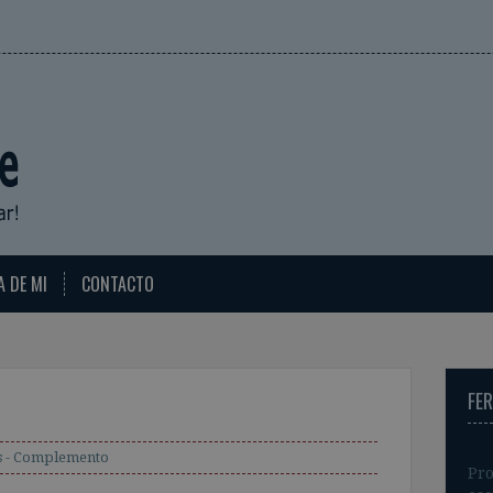
A DE MI
CONTACTO
FE
s - Complemento
Pro