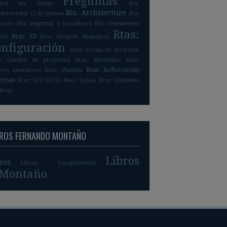
Preguntas
ntea tus dudas
Rta:
Rta: Architecture
nistrador Cj de planos
Rta:
torno
Rta: Imprimir y trazadores
Rta: Sombreado
Rtas:
Rtas: 3D
ch)
Rtas: Bloques dinámicos
onfiguración
Rtas: Escala de inserción
s: Gestión de proyectos
Rtas: Materiales
Rtas:
Rtas: Referencias
etos anotativos
Rtas: Plantilla
ernas
Rtas: SCP (UCS)
Rtas: Tablas
Rtas: Unidades
ibujo
BROS FERNANDO MONTAÑO
Libros
ros
Libros - Complemento
.Montaño