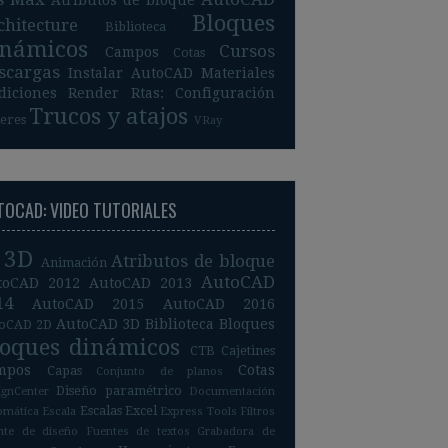
Atributos de bloque
Bloques
chitecture
Biblioteca
inámicos
Cursos
Campos
Cotas
scargas
Instalar AutoCAD
Materiales
diciones
Render
Rtas: Configuración
Trucos y atajos
leres
VRay
TOCAD: VIDEO TUTORIALES
3D
Atributos de bloque
Animación
AutoCAD
toCAD 2012
AutoCAD 2013
14
AutoCAD 2015
AutoCAD 2016
AutoCAD 3D
Biblioteca
Bloques
oCAD 2D
loques dinámicos
CTB
Cajetines
mpos
Cotas
Capas
Conjunto de planos
Diseño paramétrico
ignCenter
Documentación
Escalas
Excel
omática
Escala
Express Tools
Filtros
nte de diseño
Fuentes de textos
Grabadora de