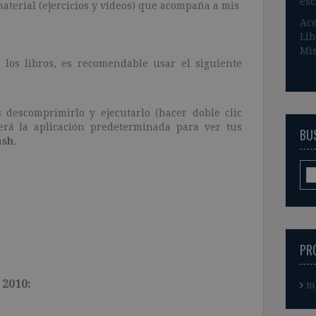
esc
material (ejercicios y vídeos) que acompaña a mis
Ace
Lib
Mis
los libros, es recomendable usar el siguiente
descomprimirlo y ejecutarlo (hacer doble clic
será la aplicación predeterminada para ver tus
BUS
ash
.
PR
2010:
m