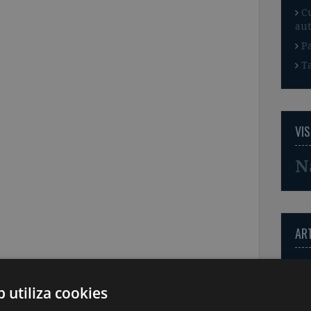
C
aut
P
T
VIS
N
AR
b utiliza cookies