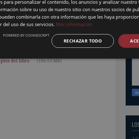
FO
s para personalizar el contenido, los anuncios y analizar nuestro
mación sobre su uso de nuestro sitio con nuestros socios de pub
No
s pueden combinarla con otra información que les haya proporci
r del uso de sus servicios.
Más información
Cor
POWERED BY COOKIESCRIPT
RECHAZAR TODO
ACE
Me
l Avanzado AutoCAD Architecture 2009
plos del libro
(196.03 MB)
LO
3d