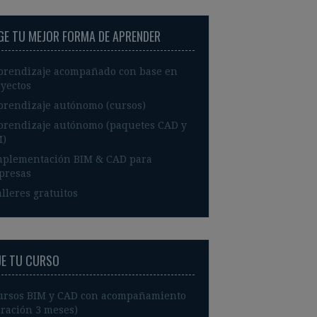
IGE TU MEJOR FORMA DE APRENDER
prendizaje acompañado con base en
yectos
prendizaje autónomo (cursos)
prendizaje autónomo (paquetes CAD y
M)
mplementación BIM & CAD para
presas
lleres gratuitos
JE TU CURSO
ursos BIM y CAD con acompañamiento
ración 3 meses)