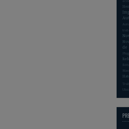
acc
He
Im
Au
Aut
tra
No
Nov
de
Plug
Ref
Rót
Man
Hat
Tra
Ubic
PR