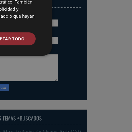
RMULARIO DE CONTACTO
 tráfico. También
licidad y
mbre
onado o que hayan
reo electrónico
*
PTAR TODO
nsaje
*
S TEMAS +BUSCADOS
s Max
AutoCAD