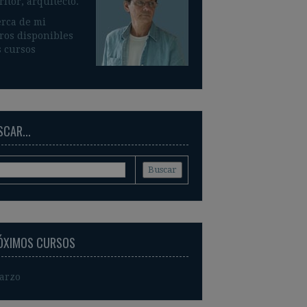
ritor, arquitecto.
rca de mi
ros disponible
s
 cursos
CAR...
ÓXIMOS CURSOS
arzo