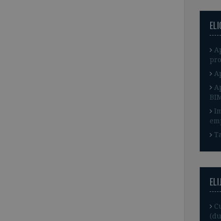
EL
A
pro
A
A
BI
I
em
Ta
ELI
C
(du