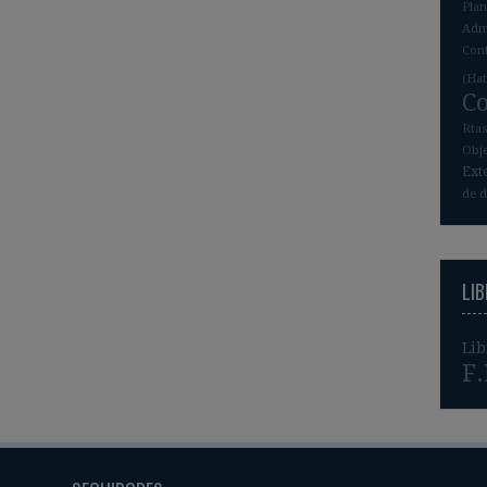
Pla
Admi
Con
(Hat
C
Rta
Obj
Ext
de d
LI
Lib
F