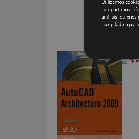
Utilizamos cookie
compartimos infor
análisis, quiene
recopilado a parti
Manua
Ejem