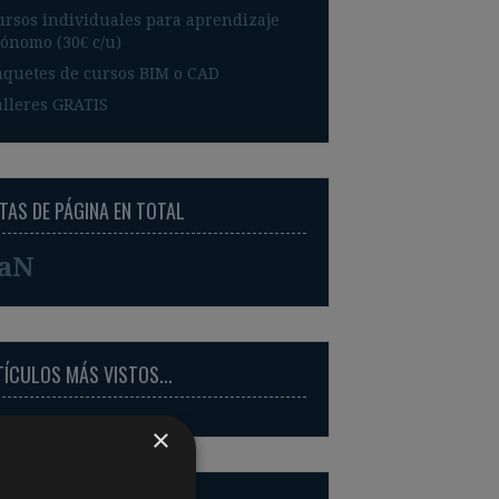
ursos individuales para aprendizaje
ónomo (30€ c/u)
aquetes de cursos BIM o CAD
alleres GRATIS
TAS DE PÁGINA EN TOTAL
aN
TÍCULOS MÁS VISTOS...
×