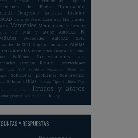
Herramientas Express
iones
Guardar
Iluminación
rramientas de dibujo
primir
Imágenes
Instalar
Infografías
toCAD
Lenguaje Diesel
Luminarias
Mas y mejor
Materiales
Mediciones
oCAD
Muestra de
N
Más y mejor AutoCAD
bajos (3D)
vedades
Novedades AutoCAD 2012
Paletas
edades de 2011
Objetos anotativos
 herramientas
Paramétrico
Plantea tus dudas
Presentaciones
Polilínea
ins
RPC
Render
erencias externas
Restricciones
STB
ulo
SV$
Savetime
Seguridad
Sheet Set
Solucionar problemas
Sombreados;
ager
Tablas
chs
Sólidos
Textos
Tipo de linea
Tips
Trucos y atajos
bajo a distancia
library
ación geográfica
Vista Base
EGUNTAS Y RESPUESTAS