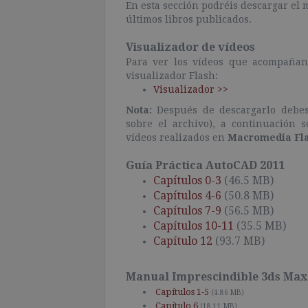
En esta sección podréis descargar el 
últimos libros publicados.
Visualizador de vídeos
Para ver los vídeos que acompañan 
visualizador Flash:
Visualizador >>
Nota:
Después de descargarlo debes 
sobre el archivo), a continuación 
vídeos realizados en
Macromedia Fl
Guía Práctica AutoCAD 2011
Capítulos 0-3
(46.5 MB)
Capítulos 4-6
(50.8 MB)
Capítulos 7-9
(56.5 MB)
Capítulos 10-11
(35.5 MB)
Capítulo 12
(93.7 MB)
Manual Imprescindible 3ds Max 
Capítulos 1-5
(4.86 MB)
Capítulo 6
(18.11 MB)