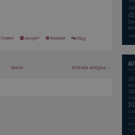
Ar
d
De
Me
Tal
Twitter
Google+
Stumble
Digg
AU
Inicio
Entrada antigua →
2D
Au
20
Aut
B
Ca
Des
Aut
Fue