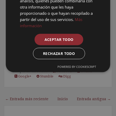
análisis, quienes pueden combinarla con
2º Personalizar el puntero del acotado:
otra información que les haya
proporcionado o que hayan recopilado a
Ver video 2>>>
(Duración 12:52 minutos)
partir del uso de sus servicios.
Más
3º Crear un estilo de cotas para niveles en
información
alzado:
Ver video 3>>>
(Duración 12:53 minutos)
ACEPTAR TODO
Agradecimiento
: Para
Andrés Acevedo Acosta
,
delineante de la ciudad de
Bogotá
(
Colombia
),
por proponer la idea para este tutorial.
RECHAZAR TODO
POWERED BY COOKIESCRIPT
Compartir en redes:
Facebook
Twitter
Google+
Stumble
Digg
← Entrada más reciente
Inicio
Entrada antigua →