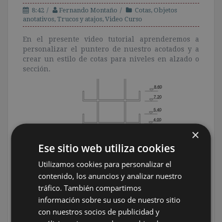
8:42
Fernando Montaño
Cotas
,
Objetos
anotativos
,
Trucos y atajos
,
Video Curso
En el presente video tutorial aprenderemos a
personalizar el puntero de nuestro acotados y a
crear un estilo de cotas para niveles en alzado o
sección.
×
Ese sitio web utiliza cookies
Utilizamos cookies para personalizar el
contenido, los anuncios y analizar nuestro
tráfico. También compartimos
El tutorial se expone en 3 videos independientes:
información sobre su uso de nuestro sitio
1º Exposición del tema a desarrollar:
con nuestros socios de publicidad y
Ver video 1>>>
(Duración 2:33 minutos)