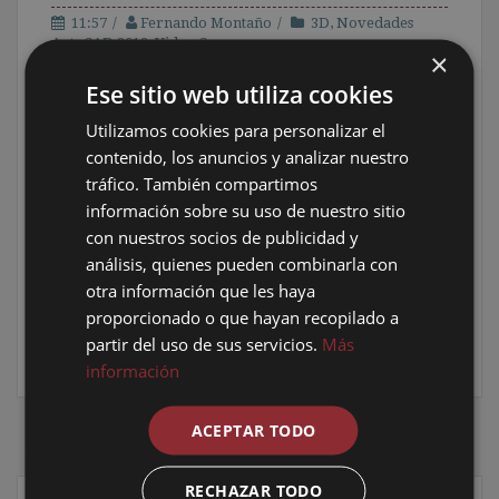
11:57
Fernando Montaño
3D
,
Novedades
AutoCAD 2012
,
Video Curso
×
Ese sitio web utiliza cookies
El “
Video-Curso
” con las
novedades de AutoCAD
2012
, queda abierto para todos (haz clic en la
Utilizamos cookies para personalizar el
siguiente imagen).
contenido, los anuncios y analizar nuestro
tráfico. También compartimos
información sobre su uso de nuestro sitio
con nuestros socios de publicidad y
análisis, quienes pueden combinarla con
otra información que les haya
proporcionado o que hayan recopilado a
Compartir en redes:
Facebook
Twitter
partir del uso de sus servicios.
Más
Google+
Stumble
Digg
información
ACEPTAR TODO
← Entrada más reciente
Inicio
Entrada antigua →
RECHAZAR TODO