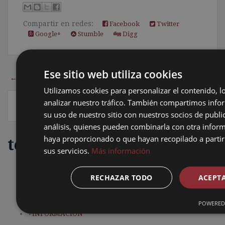
Compartir en redes:
Facebook
Twitter
Google+
Stumble
Digg
Ese sitio web utiliza cookies
← Entrada más reciente
Inicio
Entrada antigua →
Utilizamos cookies para personalizar el contenido, l
analizar nuestro tráfico. También compartimos info
su uso de nuestro sitio con nuestros socios de publi
análisis, quienes pueden combinarla con otra inform
haya proporcionado o que hayan recopilado a partir
te puede interesar
sus servicios.
Más información
Próximos cursos...
Aprendizaje acompañado
RECHAZAR TODO
ACEPT
Aprendizaje autónomos
Aprendizaje en mi empresa
POWERED 
Paquetes de cursos CAD o BIM
+INFORMACIÓN