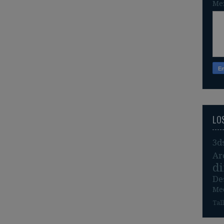
Me
LO
3d
Ar
d
De
Me
Tal