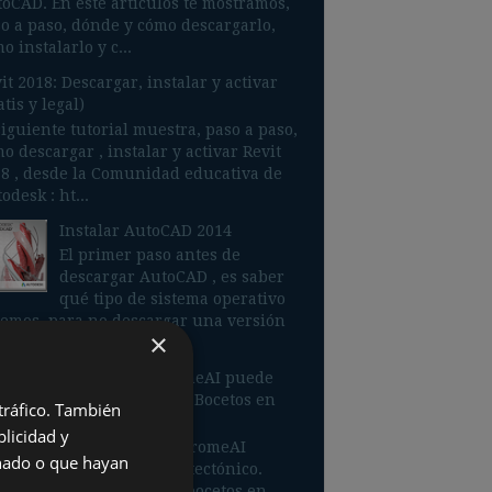
oCAD. En este artículos te mostramos,
o a paso, dónde y cómo descargarlo,
o instalarlo y c...
it 2018: Descargar, instalar y activar
atis y legal)
siguiente tutorial muestra, paso a paso,
o descargar , instalar y activar Revit
8 , desde la Comunidad educativa de
odesk : ht...
Instalar AutoCAD 2014
El primer paso antes de
descargar AutoCAD , es saber
qué tipo de sistema operativo
emos, para no descargar una versión
×
orrecta. Nuestr...
¿Sabías que PromeAI puede
Transformar Tus Bocetos en
 tráfico. También
Realidad?
licidad y
Descubre cómo PromeAI
onado o que hayan
oluciona el diseño arquitectónico.
ende a transformar tus bocetos en