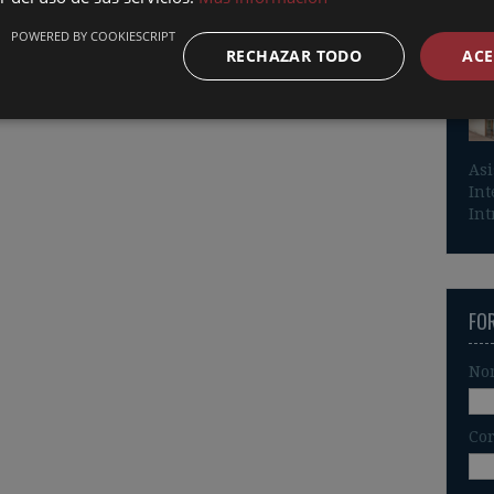
imá
POWERED BY COOKIESCRIPT
cal
RECHAZAR TODO
ACE
Asi
Int
Int
FO
No
Cor