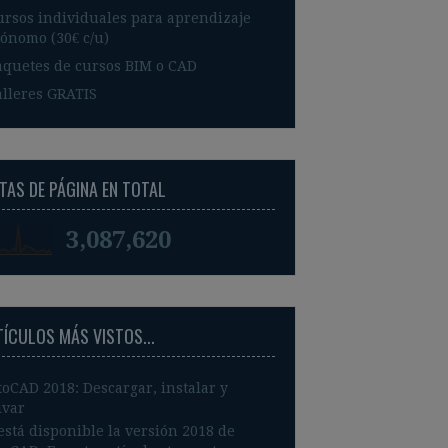
ursos individuales para aprendizaje
ónomo (30€ c/u)
aquetes de cursos BIM o CAD
alleres GRATIS
TAS DE PÁGINA EN TOTAL
3,087,620
TÍCULOS MÁS VISTOS...
oCAD 2018: Descargar, instalar y
ivar
está disponible la versión 2018 de