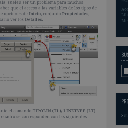
esc
scala, suelen ser un problema para muchos
Saber que el acceso a las variables de los tipos de
Ace
 de opciones de
Inicio,
conjunto
Propiedades
,
Lib
ario ver los
Detalles.
Mis
BUS
PR
iante el comando
TIPOLIN (TL)/ LINETYPE (LT)
m
e cuadro se corresponden con las siguientes