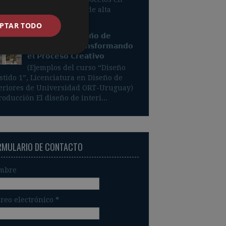
genes realistas y videos de alta
idad...
PTAR TODO
𝗟𝗮 𝗜𝗔 𝗲𝗻 𝗲𝗹 𝗗𝗶𝘀𝗲𝗻̃𝗼 𝗱𝗲
𝗜𝗻𝘁𝗲𝗿𝗶𝗼𝗿𝗲𝘀: 𝗧𝗿𝗮𝗻𝘀𝗳𝗼𝗿𝗺𝗮𝗻𝗱𝗼
𝗲𝗹 𝗣𝗿𝗼𝗰𝗲𝘀𝗼 𝗖𝗿𝗲𝗮𝘁𝗶𝘃𝗼
(Ejemplos del curso “Diseño
stido 1”, Licenciatura en Diseño de
eriores de Universidad ORT-Uruguay)
roducción El diseño de interi...
RMULARIO DE CONTACTO
mbre
reo electrónico
*