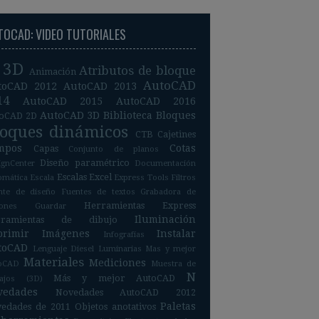
TOCAD: VIDEO TUTORIALES
3D
Atributos de bloque
Animación
AutoCAD
toCAD 2012
AutoCAD 2013
14
AutoCAD 2015
AutoCAD 2016
AutoCAD 3D
Biblioteca
Bloques
oCAD 2D
loques dinámicos
CTB
Cajetines
mpos
Cotas
Capas
Conjunto de planos
Diseño paramétrico
ignCenter
Documentación
Escalas
Excel
omática
Escala
Express Tools
Filtros
nte de diseño
Fuentes de textos
Grabadora de
Herramientas Express
iones
Guardar
Iluminación
rramientas de dibujo
primir
Imágenes
Instalar
Infografías
toCAD
Lenguaje Diesel
Luminarias
Mas y mejor
Materiales
Mediciones
oCAD
Muestra de
N
Más y mejor AutoCAD
bajos (3D)
vedades
Novedades AutoCAD 2012
Paletas
edades de 2011
Objetos anotativos