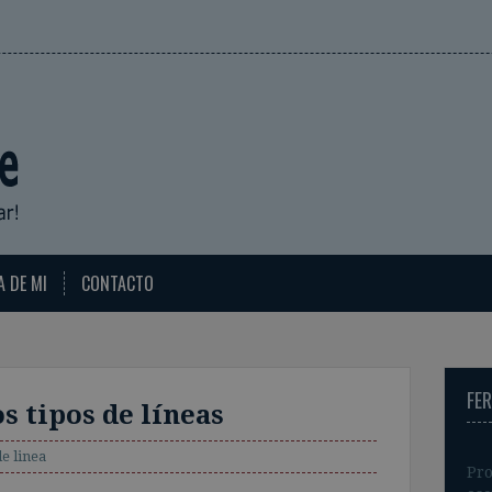
A DE MI
CONTACTO
FE
os tipos de líneas
e linea
Pro