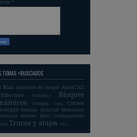
nsaje
*
S TEMAS +BUSCADOS
s Max
AutoCAD
Atributos de bloque
Bloques
chitecture
Biblioteca
inámicos
Cursos
Campos
Cotas
scargas
Instalar AutoCAD
Materiales
diciones
Render
Rtas: Configuración
Trucos y atajos
leres
VRay