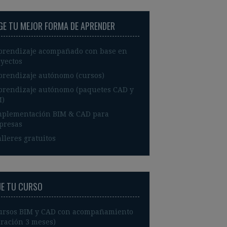
IGE TU MEJOR FORMA DE APRENDER
prendizaje acompañado con base en
yectos
prendizaje autónomo (cursos)
prendizaje autónomo (paquetes CAD y
M)
mplementación BIM & CAD para
presas
lleres gratuitos
JE TU CURSO
ursos BIM y CAD con acompañamiento
ración 3 meses)