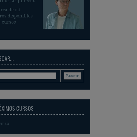
ritor, arquitecto.
rca de mi
ros disponible
s
 cursos
CAR...
ÓXIMOS CURSOS
arzo