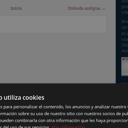
Aut
pas
Inicio
Entrada antigua →
cóm
Rev
(gr
El 
cóm
201
Aut
ten
inc
b utiliza cookies
s para personalizar el contenido, los anuncios y analizar nuestro
mación sobre su uso de nuestro sitio con nuestros socios de pub
s pueden combinarla con otra información que les haya proporci
rev
r del uso de sus servicios.
Más información
Apr