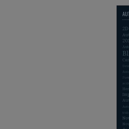
AU
2D
Au
20
Aut
B
Ca
Des
Aut
Fue
acc
He
Im
Au
Aut
tra
No
Nov