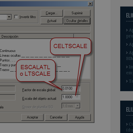
EL
A
pro
A
A
BI
I
em
Ta
ELI
C
(du