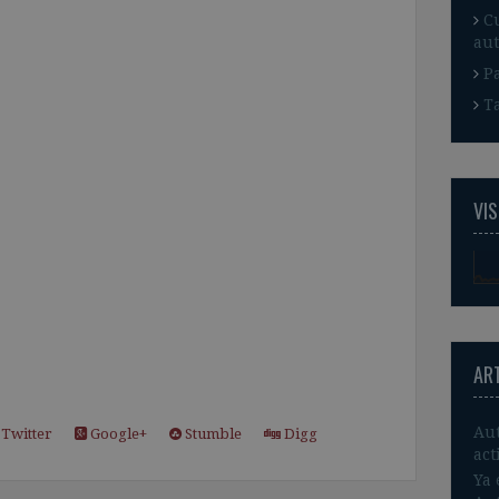
C
aut
P
T
VIS
AR
Aut
Twitter
Google+
Stumble
Digg
act
Ya 