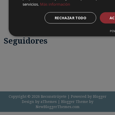
servicios.
Más información
Próximos cursos...
Aprendizaje acompañado
Aprendizaje autónomos
RECHAZAR TODO
AC
Aprendizaje en mi empresa
Paquetes de cursos CAD o BIM
+INFORMACIÓN
POW
Seguidores
Copyright ©
2026
Reconstrúyete
| Powered by
Blogger
Design by
aThemes
| Blogger Theme by
NewBloggerThemes.com