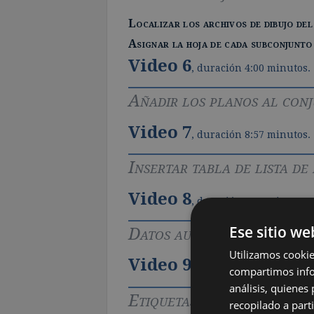
Localizar los archivos de dibujo de
Asignar la hoja de cada subconjunto
Video 6
, duración 4:00 minutos.
Añadir los planos al con
Video 7
, duración 8:57 minutos.
Insertar tabla de lista de
Video 8
, duración 5:29 minutos.
Ese sitio we
Datos automáticos del pr
Utilizamos cookie
Video 9
, duración 13:47 minutos
compartimos infor
análisis, quiene
Etiquetas para vistas
recopilado a parti