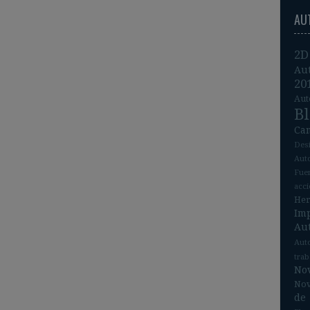
AU
2D
Au
20
Aut
B
Ca
Des
Aut
Fue
acc
He
Im
Au
Aut
tra
No
Nov
de