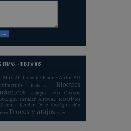
S TEMAS +BUSCADOS
s Max
AutoCAD
Atributos de bloque
Bloques
chitecture
Biblioteca
inámicos
Cursos
Campos
Cotas
scargas
Instalar AutoCAD
Materiales
diciones
Render
Rtas: Configuración
Trucos y atajos
leres
VRay