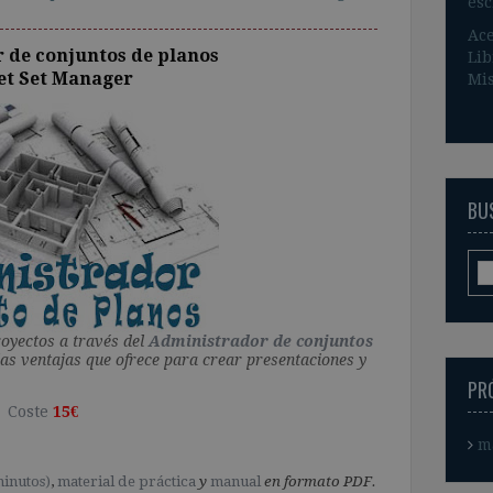
esc
Ace
 de conjuntos de planos
Lib
eet Set Manager
Mis
BUS
oyectos a través del
Administrador de conjuntos
las ventajas que ofrece para crear presentaciones y
PR
Coste
15€
m
minutos)
,
material de práctica
y
manual
en formato PDF.