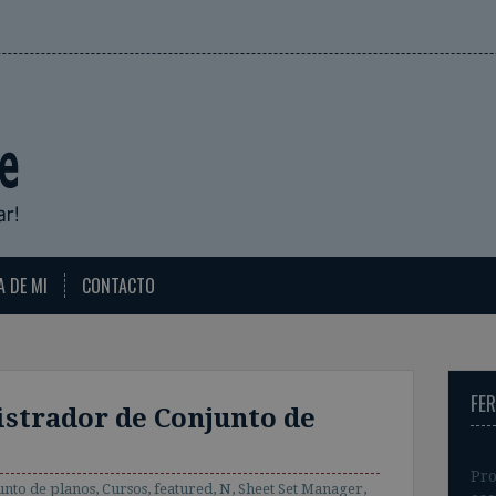
A DE MI
CONTACTO
FE
istrador de Conjunto de
Pro
unto de planos
,
Cursos
,
featured
,
N
,
Sheet Set Manager
,