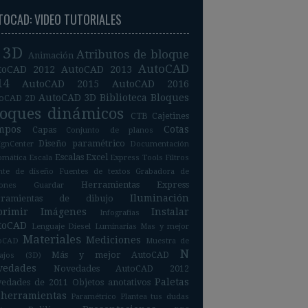
TOCAD: VIDEO TUTORIALES
3D
Atributos de bloque
Animación
AutoCAD
toCAD 2012
AutoCAD 2013
14
AutoCAD 2015
AutoCAD 2016
AutoCAD 3D
Biblioteca
Bloques
oCAD 2D
loques dinámicos
CTB
Cajetines
mpos
Cotas
Capas
Conjunto de planos
Diseño paramétrico
ignCenter
Documentación
Escalas
Excel
omática
Escala
Express Tools
Filtros
nte de diseño
Fuentes de textos
Grabadora de
Herramientas Express
iones
Guardar
Iluminación
rramientas de dibujo
primir
Imágenes
Instalar
Infografías
toCAD
Lenguaje Diesel
Luminarias
Mas y mejor
Materiales
Mediciones
oCAD
Muestra de
N
Más y mejor AutoCAD
bajos (3D)
vedades
Novedades AutoCAD 2012
Paletas
edades de 2011
Objetos anotativos
 herramientas
Paramétrico
Plantea tus dudas