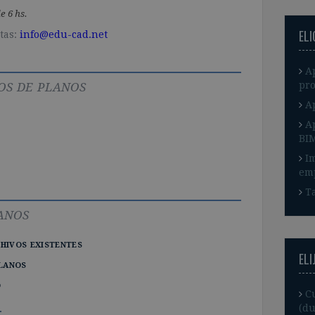
e 6 hs.
EL
tas:
info@edu-cad.net
A
os de planos
pro
A
A
BI
I
em
Ta
anos
hivos existentes
ELI
planos
o
C
(du
.