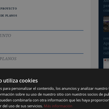
Aut
pas
l proyecto
cóm
 de planos
junto
rev
Apr
imá
cal
 planos
b utiliza cookies
oyecto
ten
inc
s para personalizar el contenido, los anuncios y analizar nuestro
.
mación sobre su uso de nuestro sitio con nuestros socios de pub
s pueden combinarla con otra información que les haya proporci
r del uso de sus servicios.
Más información