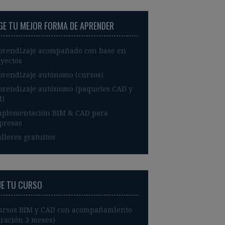
IGE TU MEJOR FORMA DE APRENDER
prendizaje acompañado con base en
yectos
prendizaje autónomo (cursos)
prendizaje autónomo (paquetes CAD y
M)
mplementación BIM & CAD para
presas
lleres gratuitos
JE TU CURSO
ursos BIM y CAD con acompañamiento
ración 3 meses)