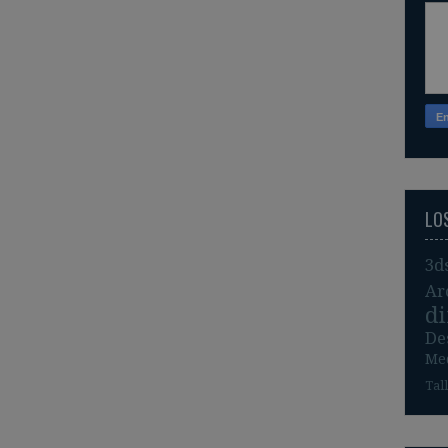
LO
3d
Ar
d
De
Me
Tal