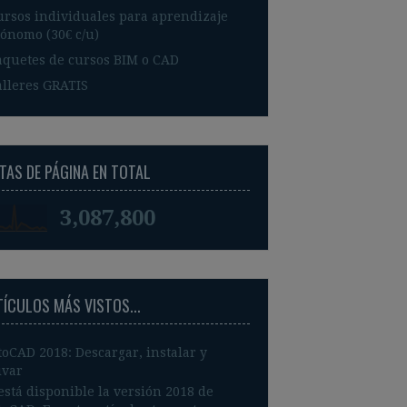
ursos individuales para aprendizaje
ónomo (30€ c/u)
aquetes de cursos BIM o CAD
alleres GRATIS
TAS DE PÁGINA EN TOTAL
3,087,800
TÍCULOS MÁS VISTOS...
oCAD 2018: Descargar, instalar y
ivar
está disponible la versión 2018 de