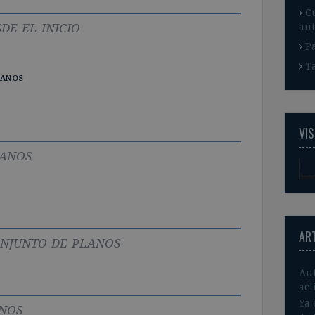
C
de el inicio
aut
P
T
lanos
VIS
lanos
AR
onjunto de planos
Aut
act
Ya 
anos