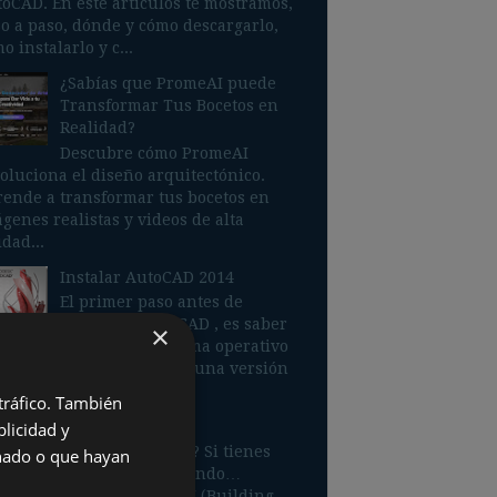
oCAD. En este artículos te mostramos,
o a paso, dónde y cómo descargarlo,
o instalarlo y c...
¿Sabías que PromeAI puede
Transformar Tus Bocetos en
Realidad?
Descubre cómo PromeAI
oluciona el diseño arquitectónico.
ende a transformar tus bocetos en
genes realistas y videos de alta
idad...
Instalar AutoCAD 2014
El primer paso antes de
descargar AutoCAD , es saber
×
qué tipo de sistema operativo
emos, para no descargar una versión
orrecta. Nuestr...
 tráfico. También
¿BIM sí o BIM no?
licidad y
¿BIM sí o BIM no? Si tienes
onado o que hayan
dudas, sigue leyendo…
Sabemos que BIM (Building