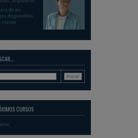
ritor, arquitecto.
rca de mi
ros disponible
s
 cursos
CAR...
ÓXIMOS CURSOS
arzo