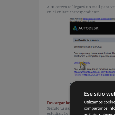
A tu correo te llegará un mail para
ve
en el enlace correspondiente.
Ese sitio we
Utilizamos cookie
Descargar los productos de Autodesk
compartimos infor
Siendo usuarios de
Autodesk
, ya est
estudiar. Lo primero es ir a la web e
análisis, quiene