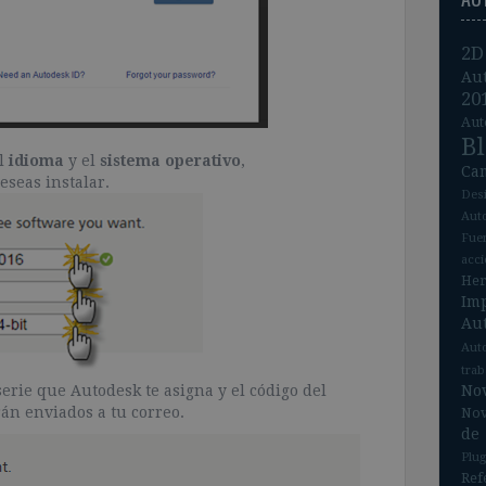
2D
Au
20
Aut
B
el
idioma
y el
sistema operativo
,
Ca
eseas instalar.
Des
Aut
Fue
acc
He
Im
Au
Aut
tra
No
serie que Autodesk te asigna y el código del
rán enviados a tu correo.
Nov
de
Plug
Ref