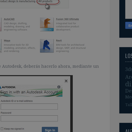
LO
de Autodesk, deberás hacerlo ahora, mediante un
3d
Ar
d
De
Me
Tal
AU