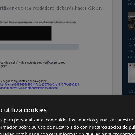
cóm
rificar
que sea verdadero, deberás hacer clic en
rev
Apr
imá
cal
ten
inc
b utiliza cookies
s para personalizar el contenido, los anuncios y analizar nuestro
mación sobre su uso de nuestro sitio con nuestros socios de pub
ás en condiciones de usar licencias gratuitas para
Inf
ducativa
s pueden combinarla con otra información que les haya proporci