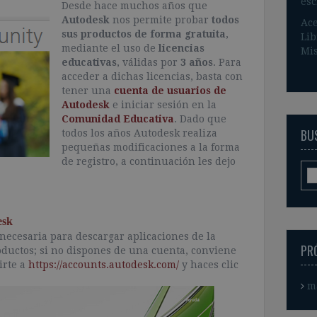
esc
Desde hace muchos años que
Autodesk
nos permite probar
todos
Ace
sus productos de forma gratuita
,
Lib
mediante el uso de
licencias
Mis
educativas
, válidas por
3 años
. Para
acceder a dichas licencias, basta con
tener una
cuenta de usuarios de
Autodesk
e iniciar sesión en la
Comunidad Educativa
. Dado que
BUS
todos los años Autodesk realiza
pequeñas modificaciones a la forma
de registro, a continuación les dejo
esk
necesaria para descargar aplicaciones de la
PR
oductos; si no dispones de una cuenta, conviene
irte a
https://accounts.autodesk.com/
y haces clic
m