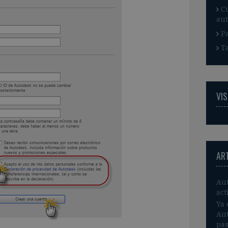
C
aut
P
T
VIS
AR
Aut
act
Ya 
Aut
pas