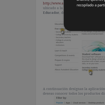
http://www.autodesk.com/education/
recopilado a parti
ubicado a la izquierda de la pantalla
Educador
, de
secundaria
o
Universi
A continuación designas la aplicación
deseas conocer todos los productos di