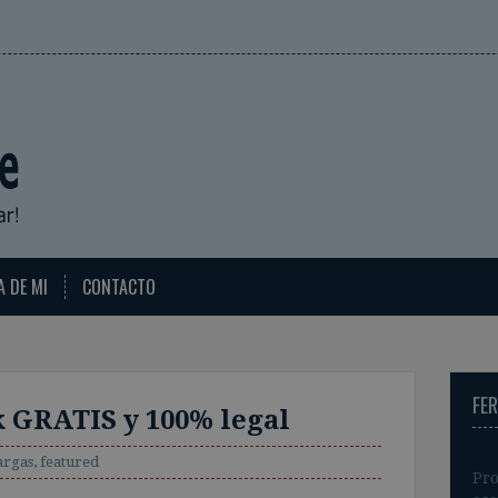
A DE MI
CONTACTO
FE
 GRATIS y 100% legal
argas
,
featured
Pro