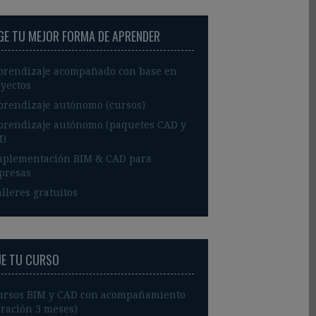
IGE TU MEJOR FORMA DE APRENDER
prendizaje acompañado con base en
yectos
prendizaje autónomo (cursos)
prendizaje autónomo (paquetes CAD y
M)
mplementación BIM & CAD para
presas
lleres gratuitos
JE TU CURSO
ursos BIM y CAD con acompañamiento
ración 3 meses)