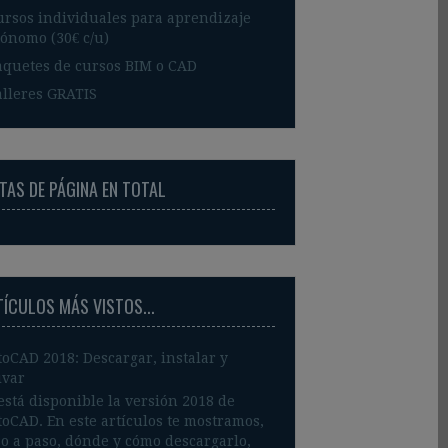
ursos individuales para aprendizaje
ónomo (30€ c/u)
aquetes de cursos BIM o CAD
alleres GRATIS
TAS DE PÁGINA EN TOTAL
TÍCULOS MÁS VISTOS...
oCAD 2018: Descargar, instalar y
ivar
está disponible la versión 2018 de
oCAD. En este artículos te mostramos,
o a paso, dónde y cómo descargarlo,