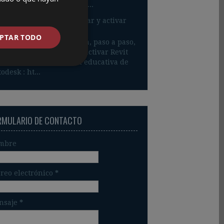
ución a muchos de tus pr...
it 2018: Descargar, instalar y activar
atis y legal)
PTAR TODO
siguiente tutorial muestra, paso a paso,
o descargar , instalar y activar Revit
8 , desde la Comunidad educativa de
odesk : ht...
RMULARIO DE CONTACTO
mbre
reo electrónico
*
nsaje
*