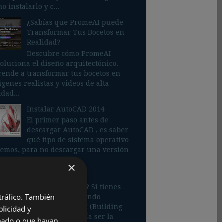
o instalarlo y c...
¿Sabías que PromeAI puede
Transformar Tus Bocetos en
Realidad?
Descubre cómo PromeAI
oluciona el diseño arquitectónico.
ende a transformar tus bocetos en
genes realistas y videos de alta
idad...
Instalar AutoCAD 2014
El primer paso antes de
descargar AutoCAD , es saber
qué tipo de sistema operativo
emos, para no descargar una versión
orrecta. Nuestr...
×
¿BIM sí o BIM no?
¿BIM sí o BIM no? Si tienes
 tráfico. También
dudas, sigue leyendo…
Sabemos que BIM (Building
licidad y
ormation Modeling) podría ser la
onado o que hayan