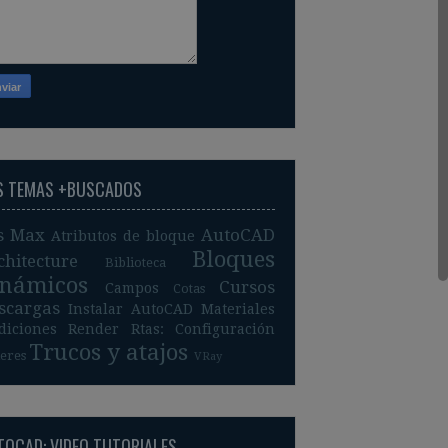
S TEMAS +BUSCADOS
s Max
AutoCAD
Atributos de bloque
Bloques
chitecture
Biblioteca
inámicos
Cursos
Campos
Cotas
scargas
Instalar AutoCAD
Materiales
diciones
Render
Rtas: Configuración
Trucos y atajos
leres
VRay
TOCAD: VIDEO TUTORIALES