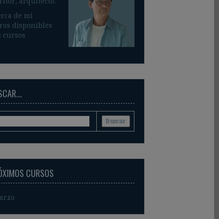
ritor, arquitecto.
rca de mi
ros disponible
s
 cursos
CAR...
ÓXIMOS CURSOS
arzo