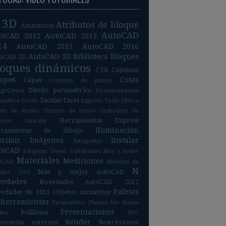
3D
Atributos de bloque
Animación
AutoCAD
toCAD 2012
AutoCAD 2013
14
AutoCAD 2015
AutoCAD 2016
AutoCAD 3D
Biblioteca
Bloques
oCAD 2D
loques dinámicos
CTB
Cajetines
mpos
Cotas
Capas
Conjunto de planos
Diseño paramétrico
ignCenter
Documentación
Escalas
Excel
omática
Escala
Express Tools
Filtros
nte de diseño
Fuentes de textos
Grabadora de
Herramientas Express
iones
Guardar
Iluminación
rramientas de dibujo
primir
Imágenes
Instalar
Infografías
toCAD
Lenguaje Diesel
Luminarias
Mas y mejor
Materiales
Mediciones
oCAD
Muestra de
N
Más y mejor AutoCAD
bajos (3D)
vedades
Novedades AutoCAD 2012
Paletas
edades de 2011
Objetos anotativos
 herramientas
Paramétrico
Plantea tus dudas
Presentaciones
Polilínea
ins
RPC
Render
erencias externas
Restricciones