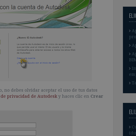
EL
A
pro
A
A
BI
I
em
Ta
 no debes olvidar aceptar el uso de tus datos
 de privacidad de Autodesk
y haces clic en
Crear
ELI
C
(du