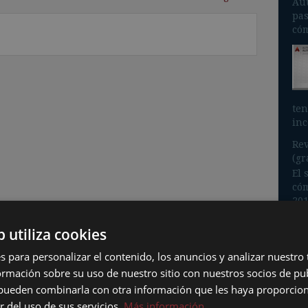
Aut
pas
cóm
ten
inc
Rev
(gr
El 
cóm
201
Aut
b utiliza cookies
s para personalizar el contenido, los anuncios y analizar nuestro
mación sobre su uso de nuestro sitio con nuestros socios de pub
s pueden combinarla con otra información que les haya proporci
Asi
r del uso de sus servicios.
Más información
Int