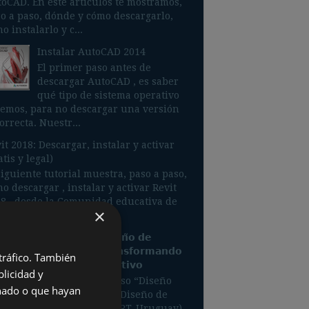
oCAD. En este artículos te mostramos,
o a paso, dónde y cómo descargarlo,
o instalarlo y c...
Instalar AutoCAD 2014
El primer paso antes de
descargar AutoCAD , es saber
qué tipo de sistema operativo
emos, para no descargar una versión
orrecta. Nuestr...
it 2018: Descargar, instalar y activar
atis y legal)
siguiente tutorial muestra, paso a paso,
o descargar , instalar y activar Revit
8 , desde la Comunidad educativa de
×
odesk : ht...
𝗟𝗮 𝗜𝗔 𝗲𝗻 𝗲𝗹 𝗗𝗶𝘀𝗲𝗻̃𝗼 𝗱𝗲
𝗜𝗻𝘁𝗲𝗿𝗶𝗼𝗿𝗲𝘀: 𝗧𝗿𝗮𝗻𝘀𝗳𝗼𝗿𝗺𝗮𝗻𝗱𝗼
 tráfico. También
𝗲𝗹 𝗣𝗿𝗼𝗰𝗲𝘀𝗼 𝗖𝗿𝗲𝗮𝘁𝗶𝘃𝗼
licidad y
(Ejemplos del curso “Diseño
onado o que hayan
stido 1”, Licenciatura en Diseño de
eriores de Universidad ORT-Uruguay)