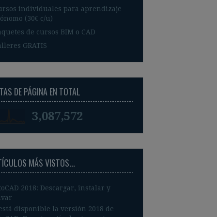
ursos individuales para aprendizaje
ónomo (30€ c/u)
aquetes de cursos BIM o CAD
alleres GRATIS
TAS DE PÁGINA EN TOTAL
3,087,572
TÍCULOS MÁS VISTOS...
oCAD 2018: Descargar, instalar y
ivar
está disponible la versión 2018 de