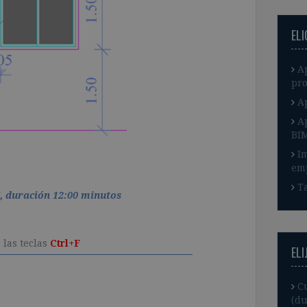
EL
A
pro
A
A
BI
I
em
Ta
7, duración 12:00 minutos
 las teclas
Ctrl+F
ELI
C
(du