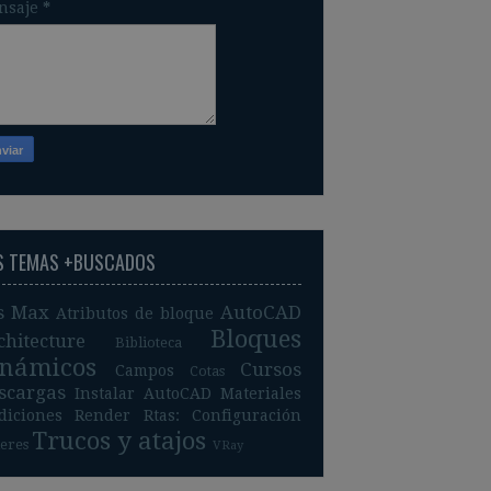
nsaje
*
S TEMAS +BUSCADOS
s Max
AutoCAD
Atributos de bloque
Bloques
chitecture
Biblioteca
inámicos
Cursos
Campos
Cotas
scargas
Instalar AutoCAD
Materiales
diciones
Render
Rtas: Configuración
Trucos y atajos
leres
VRay