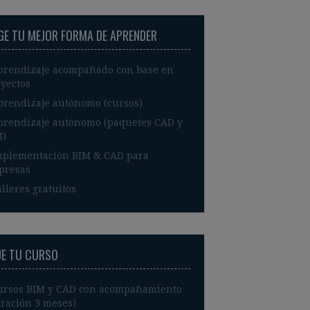
IGE TU MEJOR FORMA DE APRENDER
prendizaje acompañado con base en
yectos
prendizaje autónomo (cursos)
prendizaje autónomo (paquetes CAD y
M)
mplementación BIM & CAD para
presas
lleres gratuitos
JE TU CURSO
ursos BIM y CAD con acompañamiento
ración 3 meses)