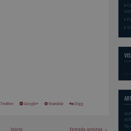
C
aut
P
T
VIS
AR
Twitter
Google+
Stumble
Digg
Aut
act
Ya 
Inicio
Entrada antigua →