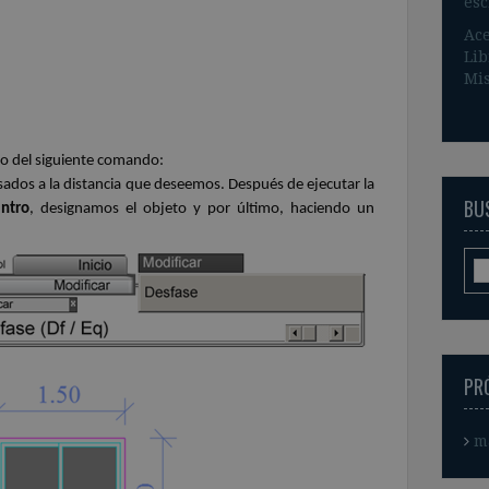
esc
Ace
Lib
Mis
so del siguiente comando:
sados a la distancia que deseemos. Después de ejecutar la
BUS
Intro
,
designamos
el
objeto
y
por
último,
haciendo
un
PR
m