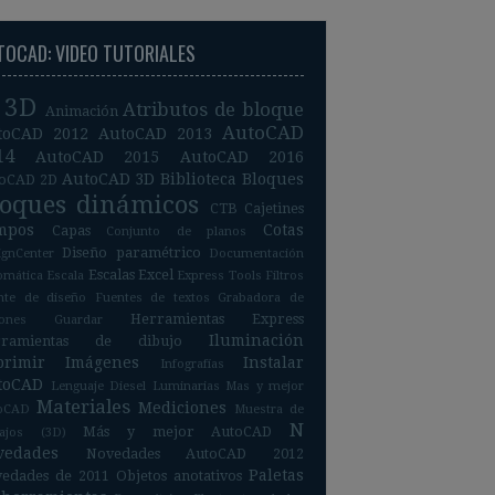
TOCAD: VIDEO TUTORIALES
3D
Atributos de bloque
Animación
AutoCAD
toCAD 2012
AutoCAD 2013
14
AutoCAD 2015
AutoCAD 2016
AutoCAD 3D
Biblioteca
Bloques
oCAD 2D
loques dinámicos
CTB
Cajetines
mpos
Cotas
Capas
Conjunto de planos
Diseño paramétrico
ignCenter
Documentación
Escalas
Excel
omática
Escala
Express Tools
Filtros
nte de diseño
Fuentes de textos
Grabadora de
Herramientas Express
iones
Guardar
Iluminación
rramientas de dibujo
primir
Imágenes
Instalar
Infografías
toCAD
Lenguaje Diesel
Luminarias
Mas y mejor
Materiales
Mediciones
oCAD
Muestra de
N
Más y mejor AutoCAD
bajos (3D)
vedades
Novedades AutoCAD 2012
Paletas
edades de 2011
Objetos anotativos