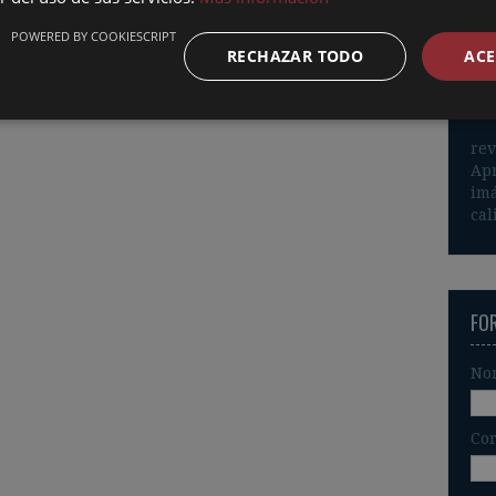
Int
POWERED BY COOKIESCRIPT
RECHAZAR TODO
ACE
rev
Apr
imá
cal
FO
No
Cor