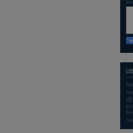
Me
LO
3d
Ar
d
De
Me
Tal