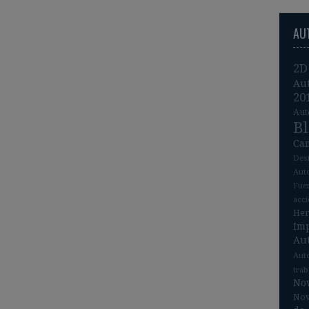
AU
2D
Au
20
Aut
B
Ca
Des
Aut
Fue
acc
He
Im
Au
Aut
tra
No
Nov