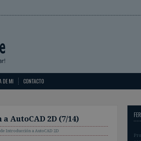
A DE MI
CONTACTO
FE
 a AutoCAD 2D (7/14)
 de Introducción a AutoCAD 2D
Pro