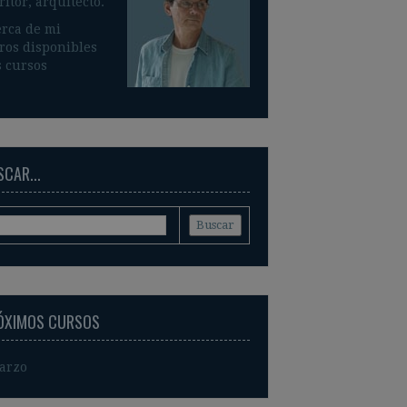
ritor, arquitecto.
rca de mi
ros disponible
s
 cursos
CAR...
ÓXIMOS CURSOS
arzo