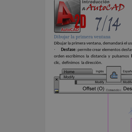
Dibujar la primera
ventana
Dibujar la primera ventana, demandará el u
·
Desfase
: permite crear elementos desfa
orden escribimos
la
distancia
y
pulsamos
clic,
definimos
la dirección.