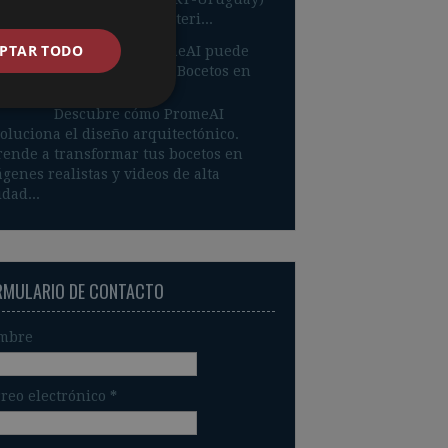
roducción El diseño de interi...
PTAR TODO
¿Sabías que PromeAI puede
Transformar Tus Bocetos en
Realidad?
Descubre cómo PromeAI
oluciona el diseño arquitectónico.
ende a transformar tus bocetos en
genes realistas y videos de alta
idad...
RMULARIO DE CONTACTO
mbre
reo electrónico
*