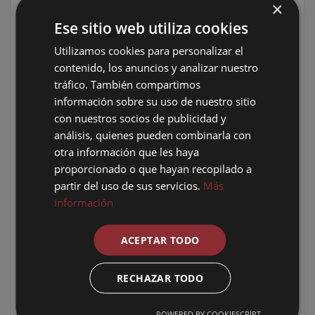
×
habilidades profesionales y ampliar sus
Ese sitio web utiliza cookies
oportunidades laborales.
Profesionales que buscan optimizar su
Utilizamos cookies para personalizar el
tiempo
, incrementando la eficiencia y
contenido, los anuncios y analizar nuestro
productividad en su trabajo.
tráfico. También compartimos
información sobre su uso de nuestro sitio
Habilidades que adquirirás
con nuestros socios de publicidad y
análisis, quienes pueden combinarla con
Al finalizar el curso, obtendrás las herramientas
otra información que les haya
necesarias para crear y parametrizar familias
avanzadas en Revit, tales como:
proporcionado o que hayan recopilado a
partir del uso de sus servicios.
Más
Equipamiento.
Muros.
información
Carpintería (puertas y ventanas).
Muros cortina.
ACEPTAR TODO
Escaleras.
Modelos arquitectónicos complejos.
RECHAZAR TODO
Síntesis de las lecciones
POWERED BY COOKIESCRIPT